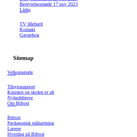
Bestyrelsesmøde 17 nov 2023
Links
TV lillebælt
Kontakt
Gæstebog
Sitemap
Velkomstside
Tilsynsrapport
Kunsten og skolen er alt
Nyhedsbreve
Om Bifrost
Bifrost
Pædagogisk målsætning
Lærere
Hverdag på Bifrost