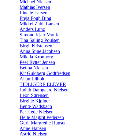
Michael Nielsen
Mathias Iversen
Linette Larsen
Freja Fogh Bing
Mikkel Zahll Larsen
Anders Lunø
Simone Kjær Munk
Tina Salling-Poulsen
Birgit Kristensen
Anna Stine Jacobsen
Mikala Kronborg
Peer Rytter Jensen
Betina Nielsen
Kit Guldberg Godtfredsen
Allan Lilholt
TIDLIGERE ELEVER
Judith Damgaard Nielsen
Leon Sørensen
Birgitte Kjølner
Bente Wadsbach
Per Hede Nielsen
Helle Majbrit Pedersen
Gurli Margrethe Hansen
Anne Hansen
Astrid Nielsen