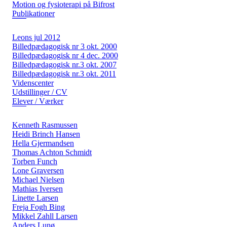
Motion og fysioterapi på Bifrost
Publikationer
Leons jul 2012
Billedpædagogisk nr 3 okt. 2000
Billedpædagogisk nr 4 dec. 2000
Billedpædagogisk nr.3 okt. 2007
Billedpædagogisk nr.3 okt. 2011
Videnscenter
Udstillinger / CV
Elever / Værker
Kenneth Rasmussen
Heidi Brinch Hansen
Hella Gjermandsen
Thomas Achton Schmidt
Torben Funch
Lone Graversen
Michael Nielsen
Mathias Iversen
Linette Larsen
Freja Fogh Bing
Mikkel Zahll Larsen
Anders Lunø