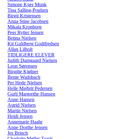
Simone Kjær Munk
Tina Salling-Poulsen
Birgit Kristensen
Anna Stine Jacobsen
Mikala Kronborg
Peer Rytter Jensen
Betina Nielsen
Kit Guldberg Godtfredsen
Allan Lilholt
TIDLIGERE ELEVER
Judith Damgaard Nielsen
Leon Sørensen
Birgitte Kjølner
Bente Wadsbach
Per Hede Nielsen
Helle Majbrit Pedersen
Gurli Margrethe Hansen
Anne Hansen
Astrid Nielsen
Martin Nielsen
Heidi Jensen
Annemarie Haahr
Anne Dorthe Jensen
Jes Brinch
Charlotte Møller Taasti