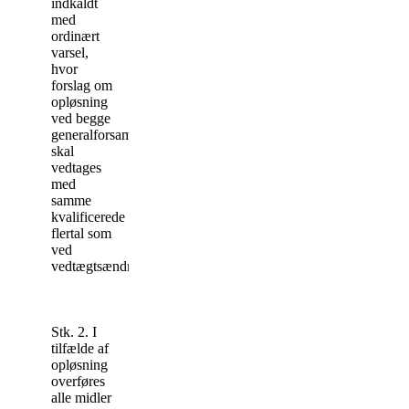
indkaldt
med
ordinært
varsel,
hvor
forslag om
opløsning
ved begge
generalforsamlinger
skal
vedtages
med
samme
kvalificerede
flertal som
ved
vedtægtsændring.
Stk. 2. I
tilfælde af
opløsning
overføres
alle midler