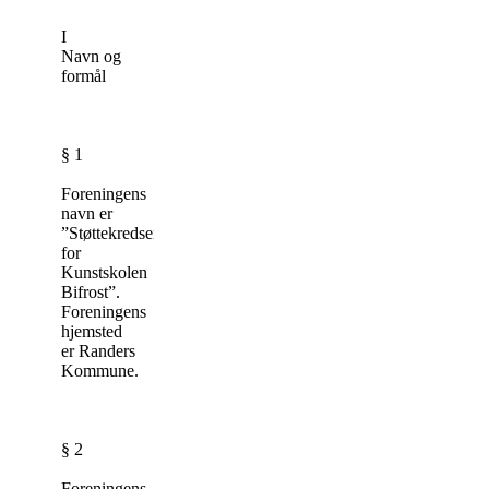
I
Navn og
formål
§ 1
Foreningens
navn er
”Støttekredsen
for
Kunstskolen
Bifrost”.
Foreningens
hjemsted
er Randers
Kommune.
§ 2
Foreningens