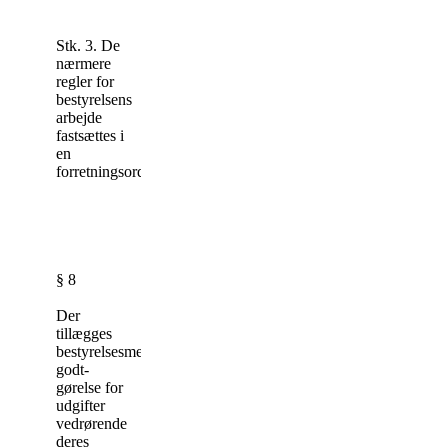
Stk. 3. De
nærmere
regler for
bestyrelsens
arbej­de
fastsættes i
en
forretningsorden.
§ 8
Der
tillægges
bestyrelsesmedlemmer
godt­
gørelse for
udgifter
vedrørende
deres