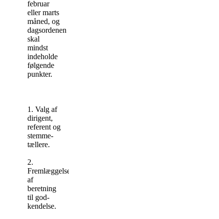
februar
eller marts
måned, og
dagsordenen
skal
mindst
indeholde
følgende
punkter.
1. Valg af
dirigent,
referent og
stem­m­e­
tællere.
2.
Fremlæggelse
af
beretning
til god­
kendelse.