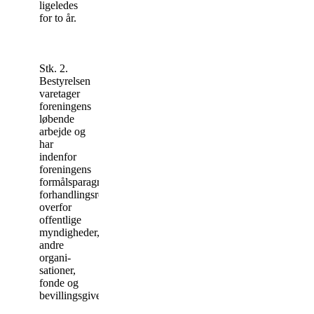
ligeledes
for to år.
Stk. 2.
Bestyrelsen
varetager
foreningens
lø­ben­de
arbejde og
har
indenfor
foreningens
formålsparagraf
forhandlingsret
overfor
offentlige
myndigheder,
andre
organi­
sationer,
fonde og
bevillingsgivere.