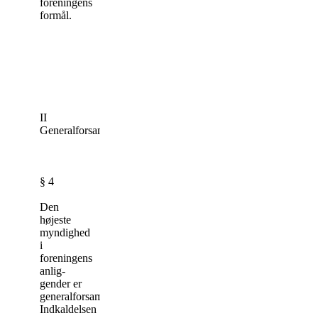
foreningens
formål.
II
Generalforsamling
§ 4
Den
højeste
myndighed
i
foreningens
an­lig­
gender er
generalforsamlingen.
Indkaldelsen