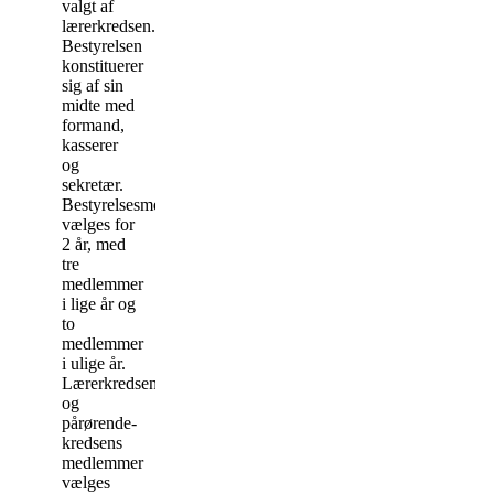
valgt af
lærerkredsen.
Bestyrelsen
konstituerer
sig af sin
midte med
formand,
kasserer
og
sekretær.
Bestyrelsesmedlemmerne
vælges for
2 år, med
tre
medlemmer
i lige år og
to
medlemmer
i ulige år.
Lærerkredsens
og
pårørende-
kredsens
medlemmer
vælges