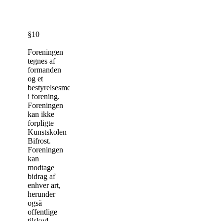
§10
Foreningen
tegnes af
formanden
og et
bestyrelsesmedlem
i forening.
Foreningen
kan ikke
forpligte
Kunstskolen
Bifrost.
Foreningen
kan
modtage
bidrag af
enhver art,
herunder
også
offentlige
tilskud.