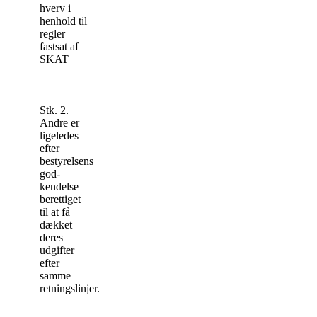
hverv i
henhold til
regler
fastsat af
SKAT
Stk. 2.
Andre er
ligeledes
efter
bestyrelsens
god­
kendelse
berettiget
til at få
dækket
deres
udgifter
efter
samme
retningslinjer.