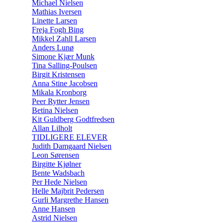
Michael Nielsen
Mathias Iversen
Linette Larsen
Freja Fogh Bing
Mikkel Zahll Larsen
Anders Lunø
Simone Kjær Munk
Tina Salling-Poulsen
Birgit Kristensen
Anna Stine Jacobsen
Mikala Kronborg
Peer Rytter Jensen
Betina Nielsen
Kit Guldberg Godtfredsen
Allan Lilholt
TIDLIGERE ELEVER
Judith Damgaard Nielsen
Leon Sørensen
Birgitte Kjølner
Bente Wadsbach
Per Hede Nielsen
Helle Majbrit Pedersen
Gurli Margrethe Hansen
Anne Hansen
Astrid Nielsen