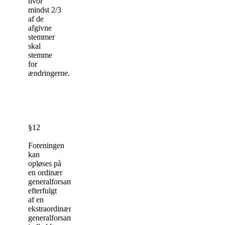
hvor
mindst 2/3
af de
afgivne
stemmer
skal
stemme
for
ændringerne.
§12
Foreningen
kan
opløses på
en ordinær
generalforsamling
efterfulgt
af en
ekstraordinær
generalforsamling,