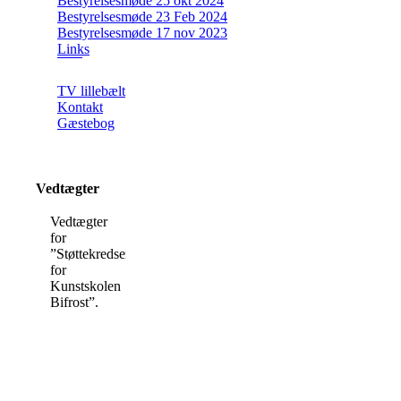
Bestyrelsesmøde 25 okt 2024
Bestyrelsesmøde 23 Feb 2024
Bestyrelsesmøde 17 nov 2023
Links
TV lillebælt
Kontakt
Gæstebog
Vedtægter
Vedtægter
for
”Støttekredsen
for
Kunstskolen
Bifrost”.