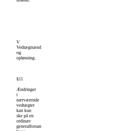
V
Vedtægtsændringer
og
opløsning.
§11
Ændringer
i
nærværende
vedtægter
kan kun
ske på en
ordinær
generalforsamling,