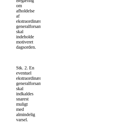
Begæring
om
afholdelse
af
ekstraordinær
generalforsamling
skal
indeholde
moti­veret
dagsorden.
Stk. 2. En
eventuel
ekstraordinær
generalforsamling
skal
indkaldes
snarest
muligt
med
almindelig
varsel.