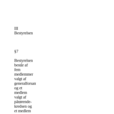
III
Bestyrelsen
§7
Bestyrelsen
består af
fem
medlemmer
valgt af
generalforsamlingen
og et
medlem
valgt af
pårørende-
kredsen og
et medlem