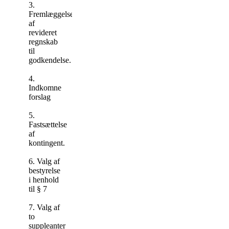
3.
Fremlæggelse
af
revideret
regn­skab
til
godkendelse.
4.
Indkomne
forslag
5.
Fastsættelse
af
kontingent.
6. Valg af
bestyrelse
i henhold
til § 7
7. Valg af
to
suppleanter