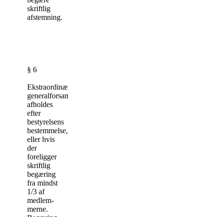
skriftlig
afstemning.
§ 6
Ekstraordinær
generalforsamling
afhol­des
efter
bestyrelsens
bestemmelse,
eller hvis
der
foreligger
skriftlig
begæring
fra mindst
1/3 af
med­lem­
merne.