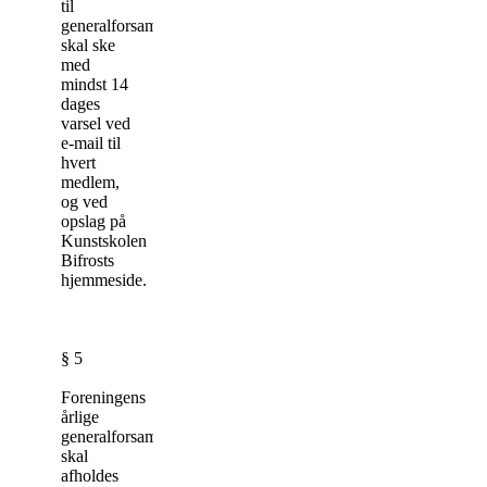
til
generalforsamling
skal ske
med
mindst 14
dages
varsel ved
e-mail til
hvert
medlem,
og ved
opslag på
Kunstskolen
Bifrosts
hjemmeside.
§ 5
Foreningens
årlige
generalforsamling
skal
afholdes