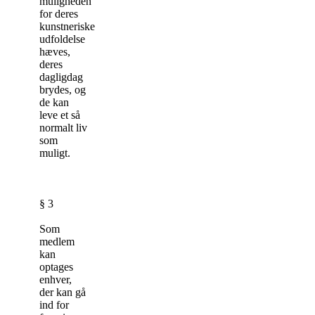
muligheden
for deres
kunstneriske
udfoldelse
hæves,
deres
dagligdag
brydes, og
de kan
leve et så
normalt liv
som
muligt.
§ 3
Som
medlem
kan
optages
enhver,
der kan gå
ind for