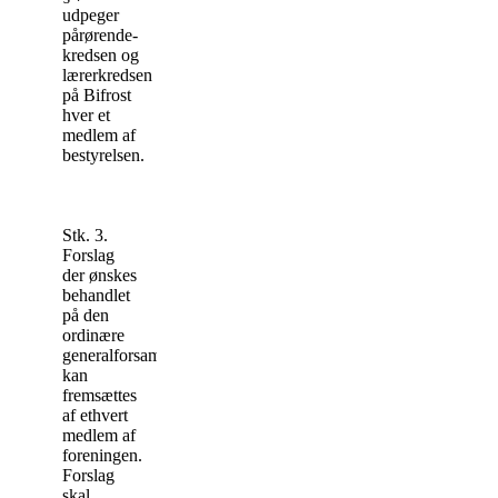
udpeger
pårørende-
kredsen og
lærerkredsen
på Bifrost
hver et
medlem af
bestyrelsen.
Stk. 3.
Forslag
der ønskes
behandlet
på den
ordinære
generalforsamling,
kan
fremsæt­tes
af ethvert
medlem af
foreningen.
Forslag
skal