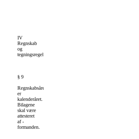
IV
Regnskab
og
tegningsregel
§ 9
Regnskabsåret
er
kalenderåret.
Bilagene
skal være
attesteret
af ­­
formanden.