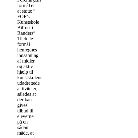
formål er
at støtte ”
FOF’s
Kunstskole
Bifrost i
Randers”.
Til dette
formål
henregnes
indsamling
af midler
og aktiv
hjælp til
kunstskolens
udadrettede
aktiviteter,
således at
der kan
gives
tilbud til
eleverne
på en
sådan
måde, at