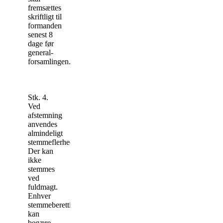
fremsættes
skriftligt til
for­manden
senest 8
dage før
general­
forsamlingen.
Stk. 4.
Ved
afstemning
anvendes
almindeligt
stemmeflerhed.
Der kan
ikke
stemmes
ved
fuldmagt.
Enhver
stemmeberettiget
kan
begære