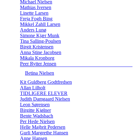
Michael Nielsen
Mathias Iversen
Linette Larsen
Freja Fogh Bing
Mikkel Zahll Larsen
Anders Lunø
Simone Kjær Munk
Tina Salling-Poulsen
Birgit Kristensen
Anna Stine Jacobsen
Mikala Kronborg
Peer Rytter Jensen
Betina Nielsen
Kit Guldberg Godtfredsen
Allan Lilholt
TIDLIGERE ELEVER
Judith Damgaard Nielsen
Leon Sørensen
Birgitte Kjølner
Bente Wadsbach
Per Hede Nielsen
Helle Majbrit Pedersen
Gurli Margrethe Hansen
Anne Hansen