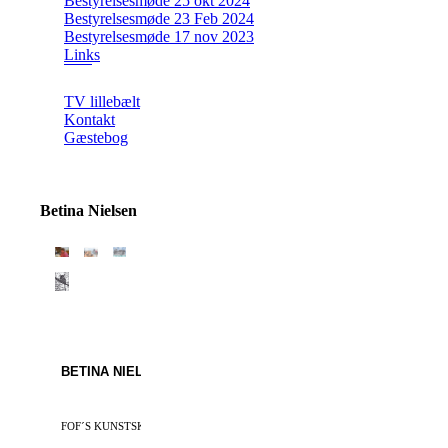
Bestyrelsesmøde 25 okt 2024
Bestyrelsesmøde 23 Feb 2024
Bestyrelsesmøde 17 nov 2023
Links
TV lillebælt
Kontakt
Gæstebog
Betina Nielsen
BETINA NIELSEN
FØDT
1970
FOF´S KUNSTSKOLE BIFROST
97,98 – 99 , 07 – 11 - 13,
25