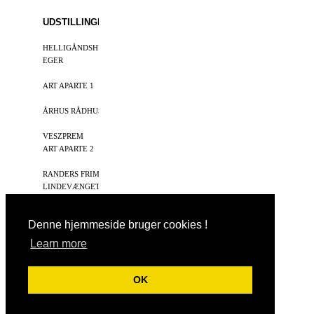
UDSTILLINGER
HELLIGÅNDSHUSET,RANDERS
DANMARK
98,99,01,02,03
EGER
UNGARN
97
ART APARTE 1
DANMARK
99
ÅRHUS RÅDHUS
DANMARK
01,03
VESZPREM
UNGARN
01
ART APARTE 2
DANMARK
02
RANDERS FRIMÆRKE
DANMARK
13
LINDEVÆNGETS CAFE
DANMARK
13
Denne hjemmeside bruger cookies !
Hits: 433990
Learn more
Vis almindelig hjemmeside
OK
Bricksite.com