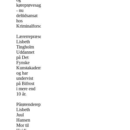
køreprøvesagkyndig
- nu
deltidsansat
hos
Kriminalforsorgen.
Lærerrepræsentant:
Lisbeth
Tingholm
Uddannet
på Det
Fynske
Kunstakademi
og har
undervist
på Bifrost
i mere end
10 år.
Pårørenderepræsentant:
Lisbeth
Juul
Hansen
Mor til