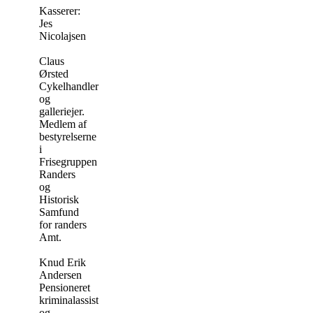
Kasserer:
Jes
Nicolajsen
Claus
Ørsted
Cykelhandler
og
galleriejer.
Medlem af
bestyrelserne
i
Frisegruppen
Randers
og
Historisk
Samfund
for randers
Amt.
Knud Erik
Andersen
Pensioneret
kriminalassistent
og