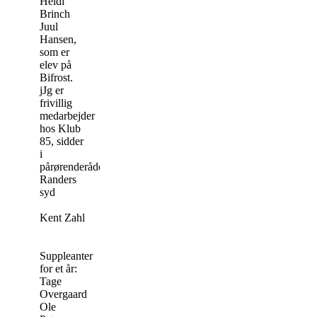
Heidi
Brinch
Juul
Hansen,
som er
elev på
Bifrost.
jJg er
frivillig
medarbejder
hos Klub
85, sidder
i
pårørenderådet
Randers
syd
Kent Zahl
Suppleanter
for et år:
Tage
Overgaard
Ole