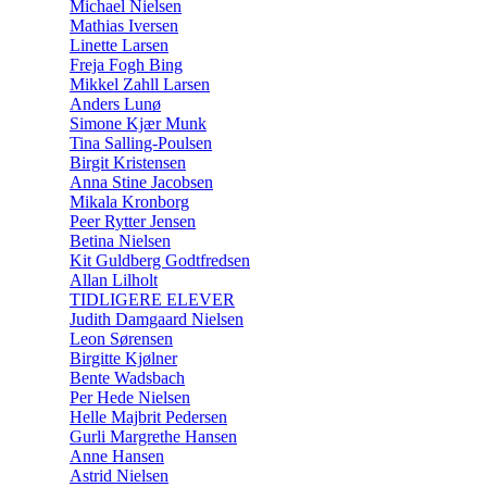
Michael Nielsen
Mathias Iversen
Linette Larsen
Freja Fogh Bing
Mikkel Zahll Larsen
Anders Lunø
Simone Kjær Munk
Tina Salling-Poulsen
Birgit Kristensen
Anna Stine Jacobsen
Mikala Kronborg
Peer Rytter Jensen
Betina Nielsen
Kit Guldberg Godtfredsen
Allan Lilholt
TIDLIGERE ELEVER
Judith Damgaard Nielsen
Leon Sørensen
Birgitte Kjølner
Bente Wadsbach
Per Hede Nielsen
Helle Majbrit Pedersen
Gurli Margrethe Hansen
Anne Hansen
Astrid Nielsen