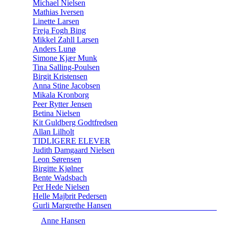
Michael Nielsen
Mathias Iversen
Linette Larsen
Freja Fogh Bing
Mikkel Zahll Larsen
Anders Lunø
Simone Kjær Munk
Tina Salling-Poulsen
Birgit Kristensen
Anna Stine Jacobsen
Mikala Kronborg
Peer Rytter Jensen
Betina Nielsen
Kit Guldberg Godtfredsen
Allan Lilholt
TIDLIGERE ELEVER
Judith Damgaard Nielsen
Leon Sørensen
Birgitte Kjølner
Bente Wadsbach
Per Hede Nielsen
Helle Majbrit Pedersen
Gurli Margrethe Hansen
Anne Hansen