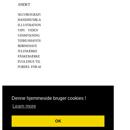
ANDET
SELVBIOGRAFI I
09
HANDIHUSBLADET
ILLUSTRATION TIL
12
VIPU VIDEN
UDSMYKNING
TØJHUSHAVENS
13
BØRNEHAVE
JULEMÆRKE
13,14,15
PÅSKEMÆRKE
17
FUGLEHUS TIL
9,11,15
FORDEL FOR ADRA
Denne hjemmeside bruger cookies !
Hits: 433711
Learn more
Vis almindelig hjemmeside
OK
Bricksite.com