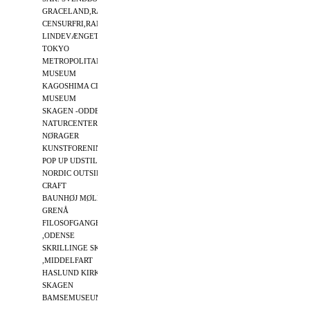
GRACELAND,RANDERS
DENMARK
13
CENSURFRI,RANDERS
DENMARK
13
LINDEVÆNGETS CAFE
DENMARK
13
TOKYO
JAPAN
15
METROPOLITAN
MUSEUM
KAGOSHIMA CITY
JAPAN
15
MUSEUM
SKAGEN -ODDE
DENMARK
15
NATURCENTER
NØRAGER
DENMARK
16
KUNSTFORENING
POP UP UDSTILLING
U.S.A
16
NORDIC OUTSIDER
DENMARK
18
CRAFT
BAUNHØJ MØLLE
DENMARK
19
GRENÅ
FILOSOFGANGEN
DENMARK
19
,ODENSE
SKRILLINGE SKOLEN
DENMARK
19
,MIDDELFART
HASLUND KIRKE
DENMARK
20
SKAGEN
DENMARK
22
BAMSEMUSEUM