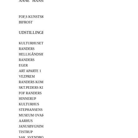
ANNE HANSEN
FØDT
1972
FOF,S KUNSTSKOLE
96,97–
BIFROST
07 - 25
UDSTILLINGER
KULTURHUSET
DENMARK
95
RANDERS
HELLIGÅNDSHUSET
DENMARK
96,97
RANDERS
EGER
HUNGARY
97
ART APARTE 1
DENMARK
99
VEZPREM
HUNGARY
01
RANDERS KOMMUNE
DENMARK
08
SKT.PEDERS KIRKE
DENMARK
08
FOF RANDERS
DENMARK
08,09
HINNERUP
DENMARK
09
KULTURHUS
STEPHANSENS HOTEL
DENMARK
09
MUSEUM OVARTACI
DENMARK
10
AARHUS
JANUSBYGNINGEN
DENMARK
11
TISTRUP
SAK. SVENDBORG
DENMARK
11