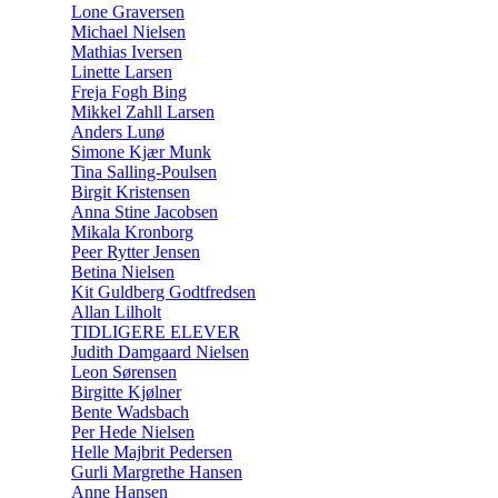
Lone Graversen
Michael Nielsen
Mathias Iversen
Linette Larsen
Freja Fogh Bing
Mikkel Zahll Larsen
Anders Lunø
Simone Kjær Munk
Tina Salling-Poulsen
Birgit Kristensen
Anna Stine Jacobsen
Mikala Kronborg
Peer Rytter Jensen
Betina Nielsen
Kit Guldberg Godtfredsen
Allan Lilholt
TIDLIGERE ELEVER
Judith Damgaard Nielsen
Leon Sørensen
Birgitte Kjølner
Bente Wadsbach
Per Hede Nielsen
Helle Majbrit Pedersen
Gurli Margrethe Hansen
Anne Hansen