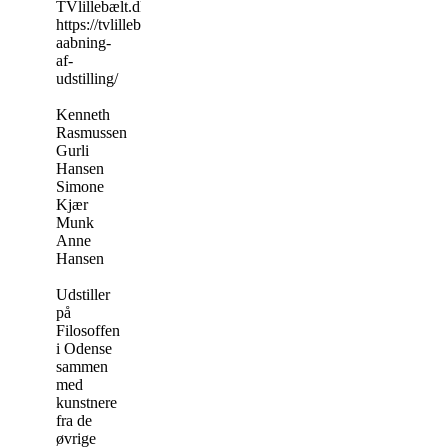
TVlillebælt.dk
https://tvlillebaelt.dk/festlig-
aabning-
af-
udstilling/
Kenneth
Rasmussen
Gurli
Hansen
Simone
Kjær
Munk
Anne
Hansen
Udstiller
på
Filosoffen
i Odense
sammen
med
kunstnere
fra de
øvrige