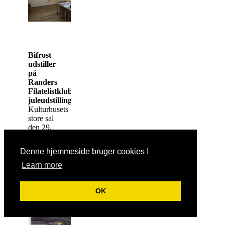
Bifrost
udstiller
på
Randers
Filatelistklubs
juleudstilling
Kulturhusets
store sal
den 29.
november
2014
Denne hjemmeside bruger cookies !
Learn more
OK