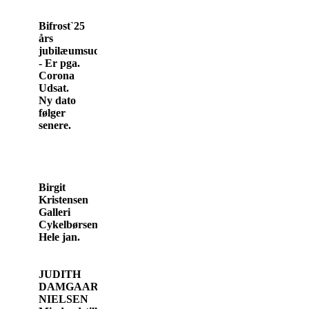
Bifrost`25
års
jubilæumsudstilling.
- Er pga.
Corona
Udsat.
Ny dato
følger
senere.
Birgit
Kristensen
Galleri
Cykelbørsen
Hele jan.
JUDITH
DAMGAARD
NIELSEN