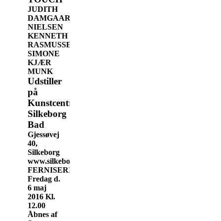
JUDITH
DAMGAARD
NIELSEN
KENNETH
RASMUSSEN
SIMONE
KJÆR
MUNK
Udstiller
på
Kunstcentret
Silkeborg
Bad
Gjessøvej
40,
Silkeborg
www.silkeborgbad.dk
FERNISERING:
Fredag d.
6 maj
2016 Kl.
12.00
Åbnes af