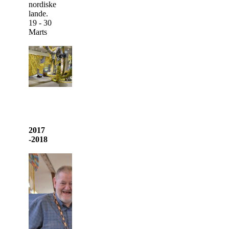
nordiske
lande.
19 - 30
Marts
2017
-2018