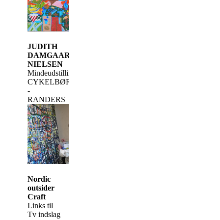
JUDITH
DAMGAARD
NIELSEN
Mindeudstilling
CYKELBØRSEN
-
RANDERS
Nordic
outsider
Craft
Links til
Tv indslag